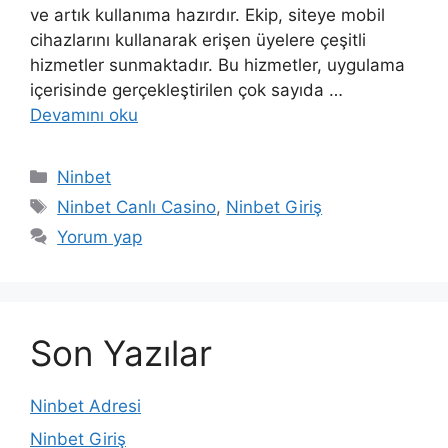
ve artık kullanıma hazırdır. Ekip, siteye mobil
cihazlarını kullanarak erişen üyelere çeşitli
hizmetler sunmaktadır. Bu hizmetler, uygulama
içerisinde gerçekleştirilen çok sayıda …
Devamını oku
Kategoriler
Ninbet
Etiketler
Ninbet Canlı Casino
,
Ninbet Giriş
Yorum yap
Son Yazılar
Ninbet Adresi
Ninbet Giriş