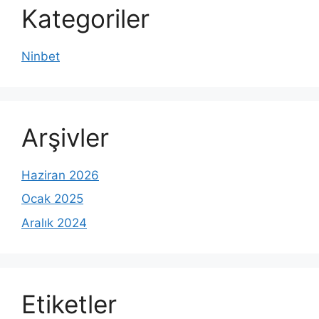
Kategoriler
Ninbet
Arşivler
Haziran 2026
Ocak 2025
Aralık 2024
Etiketler