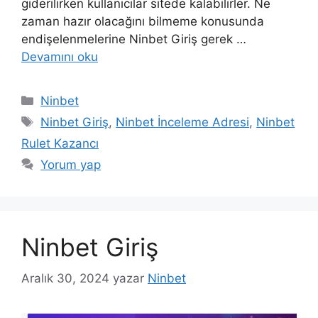
giderilirken kullanıcılar sitede kalabilirler. Ne
zaman hazır olacağını bilmeme konusunda
endişelenmelerine Ninbet Giriş gerek …
Devamını oku
Kategoriler
Ninbet
Etiketler
Ninbet Giriş
,
Ninbet İnceleme Adresi
,
Ninbet
Rulet Kazancı
Yorum yap
Ninbet Giriş
Aralık 30, 2024
yazar
Ninbet