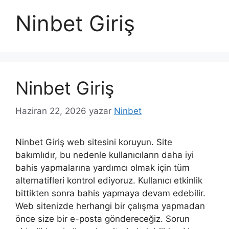
Ninbet Giriş
Ninbet Giriş
Haziran 22, 2026
yazar
Ninbet
Ninbet Giriş web sitesini koruyun. Site
bakımlıdır, bu nedenle kullanıcıların daha iyi
bahis yapmalarına yardımcı olmak için tüm
alternatifleri kontrol ediyoruz. Kullanıcı etkinlik
bittikten sonra bahis yapmaya devam edebilir.
Web sitenizde herhangi bir çalışma yapmadan
önce size bir e-posta göndereceğiz. Sorun