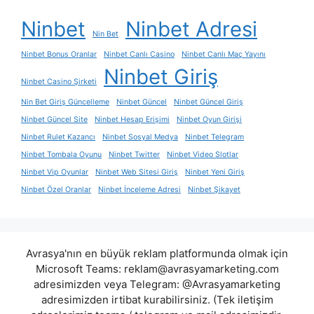
Ninbet
Ninbet Adresi
Nin Bet
Ninbet Bonus Oranlar
Ninbet Canlı Casino
Ninbet Canlı Maç Yayını
Ninbet Giriş
Ninbet Casino Şirketi
Nin Bet Giriş Güncelleme
Ninbet Güncel
Ninbet Güncel Giriş
Ninbet Güncel Site
Ninbet Hesap Erişimi
Ninbet Oyun Girişi
Ninbet Rulet Kazancı
Ninbet Sosyal Medya
Ninbet Telegram
Ninbet Tombala Oyunu
Ninbet Twitter
Ninbet Video Slotlar
Ninbet Vip Oyunlar
Ninbet Web Sitesi Giriş
Ninbet Yeni Giriş
Ninbet Özel Oranlar
Ninbet İnceleme Adresi
Ninbet Şikayet
Avrasya'nın en büyük reklam platformunda olmak için
Microsoft Teams:
reklam@avrasyamarketing.com
adresimizden veya Telegram: @Avrasyamarketing
adresimizden irtibat kurabilirsiniz. (Tek iletişim