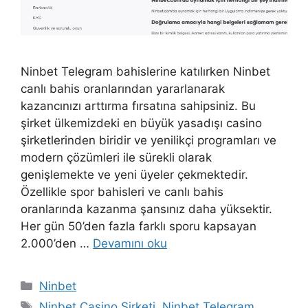
Ninbet Telegram bahislerine katılırken Ninbet
canlı bahis oranlarından yararlanarak
kazancınızı arttırma fırsatına sahipsiniz. Bu
şirket ülkemizdeki en büyük yasadışı casino
şirketlerinden biridir ve yenilikçi programları ve
modern çözümleri ile sürekli olarak
genişlemekte ve yeni üyeler çekmektedir.
Özellikle spor bahisleri ve canlı bahis
oranlarında kazanma şansınız daha yüksektir.
Her gün 50’den fazla farklı sporu kapsayan
2.000’den …
Devamını oku
Kategoriler
Ninbet
Etiketler
Ninbet Casino Şirketi
,
Ninbet Telegram