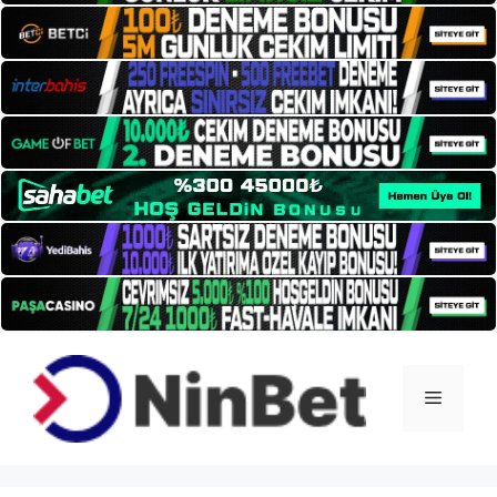
İçeriğe
atla
Menü