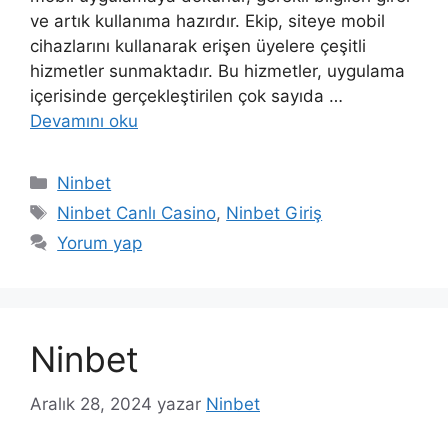
ve artık kullanıma hazırdır. Ekip, siteye mobil
cihazlarını kullanarak erişen üyelere çeşitli
hizmetler sunmaktadır. Bu hizmetler, uygulama
içerisinde gerçekleştirilen çok sayıda …
Devamını oku
Kategoriler
Ninbet
Etiketler
Ninbet Canlı Casino
,
Ninbet Giriş
Yorum yap
Ninbet
Aralık 28, 2024
yazar
Ninbet