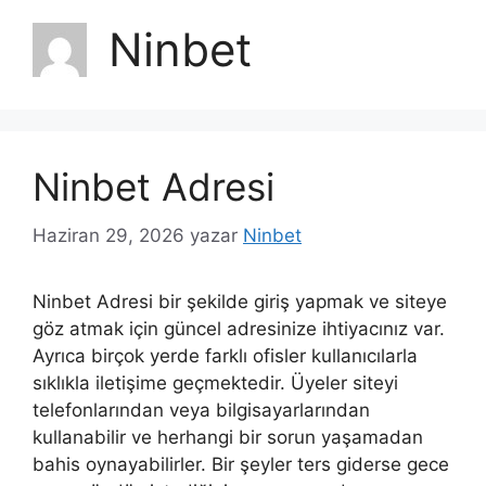
Ninbet
Ninbet Adresi
Haziran 29, 2026
yazar
Ninbet
Ninbet Adresi bir şekilde giriş yapmak ve siteye
göz atmak için güncel adresinize ihtiyacınız var.
Ayrıca birçok yerde farklı ofisler kullanıcılarla
sıklıkla iletişime geçmektedir. Üyeler siteyi
telefonlarından veya bilgisayarlarından
kullanabilir ve herhangi bir sorun yaşamadan
bahis oynayabilirler. Bir şeyler ters giderse gece