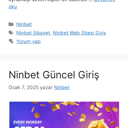
oku
Kategoriler
Ninbet
Etiketler
Ninbet Şikayet
,
Ninbet Web Sitesi Giriş
Yorum yap
Ninbet Güncel Giriş
Ocak 7, 2025
yazar
Ninbet