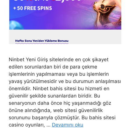
Ninbet Yeni Giriş sitelerinde en çok şikayet
edilen sorunlardan biri de para çekme
işlemlerinin yapılmaması veya bu işlemlerin
yavaş yürütülmesidir ve bu durumun anlaşılması
önemlidir. Ninbet bahis sitesi bu hizmeti en
güvenilir şekilde sunanlardan biridir. Bu
senaryonun daha önce hiç yaşanmadığı göz
önüne alındığında, web sitesi güvenilirlik
sorununu başarıyla çözmüştür. Bu bahis sitesi
casino oyunları, …
Devamını oku