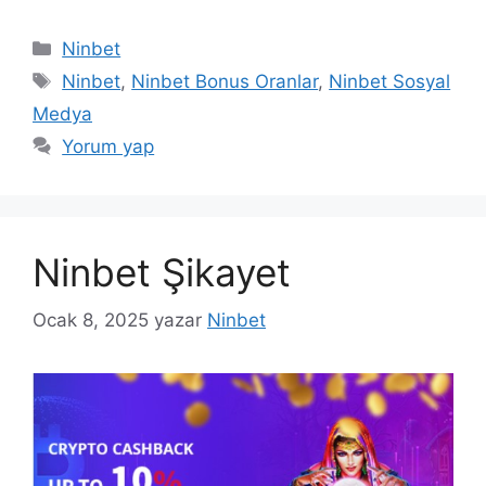
Kategoriler
Ninbet
Etiketler
Ninbet
,
Ninbet Bonus Oranlar
,
Ninbet Sosyal
Medya
Yorum yap
Ninbet Şikayet
Ocak 8, 2025
yazar
Ninbet