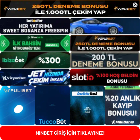
×
NINBET GİRİŞ İÇİN TIKLAYINIZ!