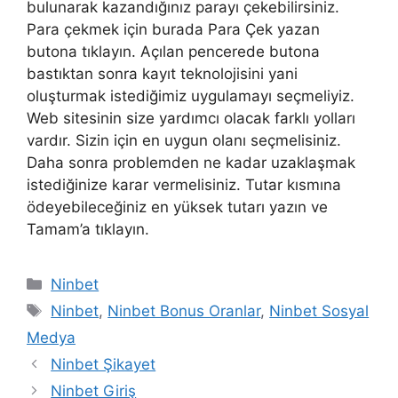
bulunarak kazandığınız parayı çekebilirsiniz.
Para çekmek için burada Para Çek yazan
butona tıklayın. Açılan pencerede butona
bastıktan sonra kayıt teknolojisini yani
oluşturmak istediğimiz uygulamayı seçmeliyiz.
Web sitesinin size yardımcı olacak farklı yolları
vardır. Sizin için en uygun olanı seçmelisiniz.
Daha sonra problemden ne kadar uzaklaşmak
istediğinize karar vermelisiniz. Tutar kısmına
ödeyebileceğiniz en yüksek tutarı yazın ve
Tamam’a tıklayın.
Kategoriler
Ninbet
Etiketler
Ninbet
,
Ninbet Bonus Oranlar
,
Ninbet Sosyal
Medya
Ninbet Şikayet
Ninbet Giriş