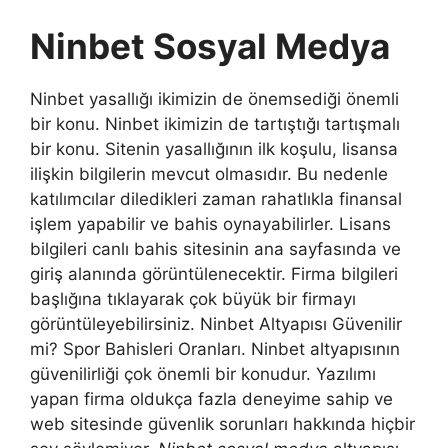
Ninbet Sosyal Medya
Ninbet yasallığı ikimizin de önemsediği önemli
bir konu. Ninbet ikimizin de tartıştığı tartışmalı
bir konu. Sitenin yasallığının ilk koşulu, lisansa
ilişkin bilgilerin mevcut olmasıdır. Bu nedenle
katılımcılar diledikleri zaman rahatlıkla finansal
işlem yapabilir ve bahis oynayabilirler. Lisans
bilgileri canlı bahis sitesinin ana sayfasında ve
giriş alanında görüntülenecektir. Firma bilgileri
başlığına tıklayarak çok büyük bir firmayı
görüntüleyebilirsiniz. Ninbet Altyapısı Güvenilir
mi? Spor Bahisleri Oranları. Ninbet altyapısının
güvenilirliği çok önemli bir konudur. Yazılımı
yapan firma oldukça fazla deneyime sahip ve
web sitesinde güvenlik sorunları hakkında hiçbir