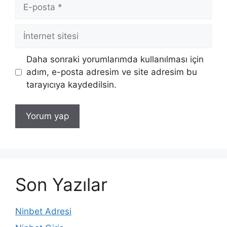
E-
posta
İnternet
sitesi
Daha sonraki yorumlarımda kullanılması için
adım, e-posta adresim ve site adresim bu
tarayıcıya kaydedilsin.
Son Yazılar
Ninbet Adresi