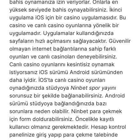
bahis oynamanıza izin veriyorlar. Onlarla en
yüksek seviyede bahis oynayabilirsiniz. İkinci
uygulama iOS için bir casino uygulamasıdır. Bu
casino ve canlı casino oyunlarına yönelik bir
uygulamadır. Uygulamalar kullandığınızda
sayfaların hızlı açılmasını sağlayacaktır. Güvenilir
olmayan internet bağlantılarına sahip farklı
oyunları ve canlı casinoları deneyebilirsiniz.
Canlı casino oyunlarını kesintisiz oynamak
istiyorsanız iOS sürümü Android sürümünden
daha iyidir. İOS’ta canlı casino oyunları
oynadığınızda stüdyoya
Ninbet spor yayını
sorunsuz bir şekilde bağlanabilirsiniz. Android
sürümü stüdyoya bağlandığınızda bazı
sorunlara neden olabilir. Ninbet para çekmek
için form doldurabilirsiniz. Öncelikle kayıtlı
kullanıcı olmanız gerekmektedir. Hesap kontrol
panelinize giriş yapıp para çekme talebinde