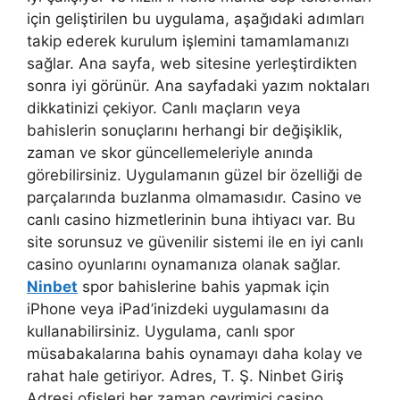
için geliştirilen bu uygulama, aşağıdaki adımları
takip ederek kurulum işlemini tamamlamanızı
sağlar. Ana sayfa, web sitesine yerleştirdikten
sonra iyi görünür. Ana sayfadaki yazım noktaları
dikkatinizi çekiyor. Canlı maçların veya
bahislerin sonuçlarını herhangi bir değişiklik,
zaman ve skor güncellemeleriyle anında
görebilirsiniz. Uygulamanın güzel bir özelliği de
parçalarında buzlanma olmamasıdır. Casino ve
canlı casino hizmetlerinin buna ihtiyacı var. Bu
site sorunsuz ve güvenilir sistemi ile en iyi canlı
casino oyunlarını oynamanıza olanak sağlar.
Ninbet
spor bahislerine bahis yapmak için
iPhone veya iPad’inizdeki uygulamasını da
kullanabilirsiniz. Uygulama, canlı spor
müsabakalarına bahis oynamayı daha kolay ve
rahat hale getiriyor. Adres, T. Ş. Ninbet Giriş
Adresi ofisleri her zaman çevrimiçi casino