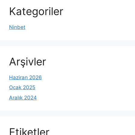
Kategoriler
Ninbet
Arşivler
Haziran 2026
Ocak 2025
Aralık 2024
Etiketler