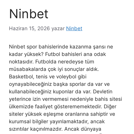
Ninbet
Haziran 15, 2026
yazar
Ninbet
Ninbet spor bahislerinde kazanma şansı ne
kadar yüksek? Futbol bahisleri ana odak
noktasıdır. Futbolda neredeyse tüm
müsabakalarda çok iyi sonuçlar aldık.
Basketbol, tenis ve voleybol gibi
oynayabileceğiniz başka sporlar da var ve
kullanabileceğiniz kuponlar da var. Devletin
yeterince izin vermemesi nedeniyle bahis sitesi
ülkemizde faaliyet gösterememektedir. Diğer
siteler yüksek eşleşme oranlarına sahiptir ve
kurumsal bilgiler yayınlamaktadır, ancak
sızıntılar kaçınılmazdır. Ancak dünyaya