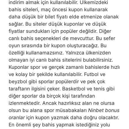
indirim almak için kullanılabilir. Ülkemizdeki
bahis siteleri, maç öncesi kupon kullanarak
daha düşük bir bilet fiyatı elde etmenize olanak
sağlar. Bu siteler düşük kuponlar ve düşük
fiyatlar sundukları için popüler değildir. Diğer
canlı bahis seçenekleri de mevcuttur. Bu sefer
oyun sırasında bir kupon oluşturacağız. Bu
özelliği kullanamazsınız. Yalnızca ülkenizden
olmayan iyi canlı bahis sitelerini bulabilirsiniz.
Kuponlar spor ve gerçek zamanlı bahislerde hızlı
ve kolay bir şekilde kullanılabilir. Futbol ve
beyzbol gibi sporlar popülerdir ve pek çok
taraftarın ilgisini çeker. Basketbol ve tenis gibi
diğer sporlar da birçok kişi tarafından
izlenmektedir. Ancak hazırlıksız alan ne olursa
olsun bu alana spor müsabakaları
Ninbet bonus
oranlar
için kupon yazmak daha doğru olacaktır.
En önemli şey bahis yapmak istediğiniz yolu